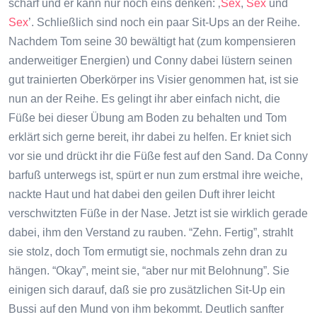
scharf und er kann nur noch eins denken: ‚
Sex
,
Sex
und
Sex
’. Schließlich sind noch ein paar Sit-Ups an der Reihe.
Nachdem Tom seine 30 bewältigt hat (zum kompensieren
anderweitiger Energien) und Conny dabei lüstern seinen
gut trainierten Oberkörper ins Visier genommen hat, ist sie
nun an der Reihe. Es gelingt ihr aber einfach nicht, die
Füße bei dieser Übung am Boden zu behalten und Tom
erklärt sich gerne bereit, ihr dabei zu helfen. Er kniet sich
vor sie und drückt ihr die Füße fest auf den Sand. Da Conny
barfuß unterwegs ist, spürt er nun zum erstmal ihre weiche,
nackte Haut und hat dabei den geilen Duft ihrer leicht
verschwitzten Füße in der Nase. Jetzt ist sie wirklich gerade
dabei, ihm den Verstand zu rauben. “Zehn. Fertig”, strahlt
sie stolz, doch Tom ermutigt sie, nochmals zehn dran zu
hängen. “Okay”, meint sie, “aber nur mit Belohnung”. Sie
einigen sich darauf, daß sie pro zusätzlichen Sit-Up ein
Bussi auf den Mund von ihm bekommt. Deutlich sanfter